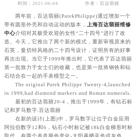
时间：2021-06-04
作者：百达翡丽
两年前，百达翡丽(PatekPhilippe)通过增加一个
带有圆形外壳和自动运动的版本，
上海百达翡丽维修
中心
介绍对其极受欢迎的女性“二十四号”进行了改
造。今天，它推出了两个新的模式，重新审视原来的
石英，曼切特风格的二十四号设计，证明所有的好事
再次出现。当它于1999年推出时，它代表了百达翡丽
第一批致力于女士们的收藏，也是第一批将钢铁和钻
石结合在一起的手表模型之一。
The original Patek Philippe Twenty-4,launched
in 1999,had diamond markers and Roman numerals.
最初的百达翡丽20-4，推出于1999年，有钻石标
记和罗马数字.百达翡丽
在新的设计(上图)中，罗马数字让位于白金应用
阿拉伯数字12和6，钻石小时标记被18k白金梯形时标
取代。有两个表盘颜色变化-太阳暴晒蓝色或灰色，