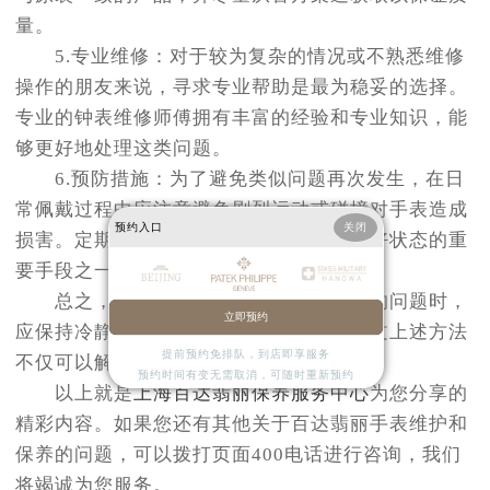
量。
5.专业维修：对于较为复杂的情况或不熟悉维修
操作的朋友来说，寻求专业帮助是最为稳妥的选择。
专业的钟表维修师傅拥有丰富的经验和专业知识，能
够更好地处理这类问题。
6.预防措施：为了避免类似问题再次发生，在日
常佩戴过程中应注意避免剧烈运动或碰撞对手表造成
预约入口
关闭
损害。定期进行专业保养也是保持手表良好状态的重
要手段之一。
总之，在面对百达翡丽手表表耳脱落的问题时，
立即预约
应保持冷静并采取适当措施进行处理。通过上述方法
提前预约免排队，到店即享服务
不仅可以解决问题还能延长手表使用寿命。
预约时间有变无需取消，可随时重新预约
以上就是
上海百达翡丽保养服务中心
为您分享的
精彩内容。如果您还有其他关于百达翡丽手表维护和
保养的问题，可以拨打页面400电话进行咨询，我们
将竭诚为您服务。