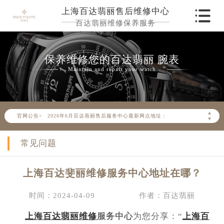
上海百达翡丽售后维修中心
百达翡丽维修保养服务
保养维修您的百达翡丽 腕表
Maintain and repair your watch
2026年6月百达翡丽上海市售后服务网络优化升级公告
2026年6月上海市百达翡丽官方售后客户服务热线： 400-805-0910
2026年6月百达翡丽售后服务中心最新网点地址：
▲
官网公告>
▼
上海市徐汇区虹桥路3号港汇中心写字楼2座37层3705室（需提前预约）
上海市黄浦区南京东路299号宏伊国际广场写字楼8层806室（需提前预约）
常见问题
上海市黄浦区南京东路299号宏伊国际广场写字楼8层806室百达翡丽售后服务中心（需提前预约）
上海市徐汇区虹桥路3号港汇中心2座37层3705室百达翡丽售后服务中心（需提前预约）
上海百达斐丽维修服务中心地址在哪？
节假日正常营业！
时间：2024-04-09
作者：百达翡丽
上海百达翡丽维修
服务中心
为您分享：“
上海百