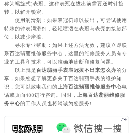
称为螺旋式)表冠。这种表冠在拔出前需要逆时针旋
转，以解开锁定。
使用润滑剂：如果表冠仍难以拔出，可尝试使用
特殊的钟表润滑剂，轻轻喷洒在表冠与表壳的接触部
位，以减少摩擦。
寻求专业帮助：如果上述方法无效，建议立即联
系百达翡丽维修服务中心，这里的维修服务人员有专
业的工具和技术，可以准确地诊断和修复问题。
以上就是
百达翡丽手表表冠拔不出来怎么办
的分
享，如果您想了解更多关于百达翡丽手表的维护知
识，您可以致电我们的
上海百达翡丽维修服务中心
电
话或页面400进行咨询。同时，
上海百达翡丽维修服
务中心
的工作人员也将竭诚为您服务!