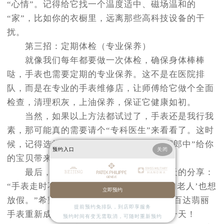
“心情”。记得给它找一个温度适中、磁场温和的
“家”，比如你的衣橱里，远离那些高科技设备的干
扰。
第三招：定期体检（专业保养）
就像我们每年都要做一次体检，确保身体棒棒
哒，手表也需要定期的专业保养。这不是在医院排
队，而是在专业的手表维修店，让师傅给它做个全面
检查，清理积灰，上油保养，保证它健康如初。
当然，如果以上方法都试过了，手表还是我行我
素，那可能真的需要请个“专科医生”来看看了。这时
候，记得选择授权的维修中心，避免“江湖郎中”给你
预约入口
关闭
的宝贝带来更大的伤害。
最后，让我们用一句网络热梗结束今天的分享：
“手表走时不准，不是你的错，可能是‘时间老人’也想
立即预约
放假。”希望这些小技巧能帮到你，让你的百达翡丽
提前预约免排队，到店即享服务
手表重新成为手腕上的明星，继续闪耀每一天！
预约时间有变无需取消，可随时重新预约