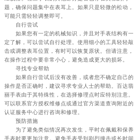
题，确保问题集中在表耳上。如果只是轻微的松动，
可能只需轻轻调整即可。
自行尝试
如果您有一定的机械知识，并且对手表结构有一
定了解，可以尝试自行处理。使用细小的工具轻轻敲
击或调整表耳位置，有时可以恢复原状。但请注意，
在操作过程中要非常小心，避免造成更大的损坏。
寻找专业帮助
如果自行尝试后没有改善，或者您不确定自己的
操作是否正确时，建议寻求专业人士的帮助。百达翡
丽手表由于其特殊性，在选择修理点时应特别注意。
可以联系官方授权维修点或通过官方渠道查询附近的
认证服务中心进行咨询和修理。
预防措施
为了避免类似情况再次发生，平时在佩戴和保养
手表时要更加注意。避免手表受到剧烈撞击或长时间