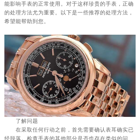
能影响手表的正常使用。对于这样珍贵的手表，正确
的处理方法尤为重要。以下是一些推荐的处理方法，
希望能帮助到您。
了解问题
在采取任何行动之前，首先需要确认表耳确实已
经脱落。检查手表的其他部分是否也存在类似的问